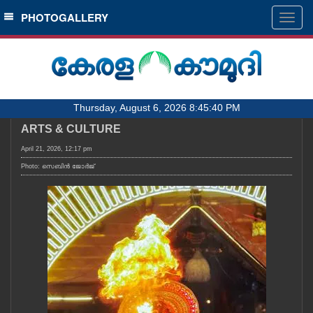
SECTIONS
PHOTOGALLERY
Togg
navig
HOME
LATEST
AUDIO
Thursday, August 6, 2026 8:45:40 PM
NOTIFIED NEWS
ARTS & CULTURE
POLL
April 21, 2026, 12:17 pm
KERALA
Photo: സെബിൻ ജോർജ്
LOCAL
OBITUARY
NEWS 360