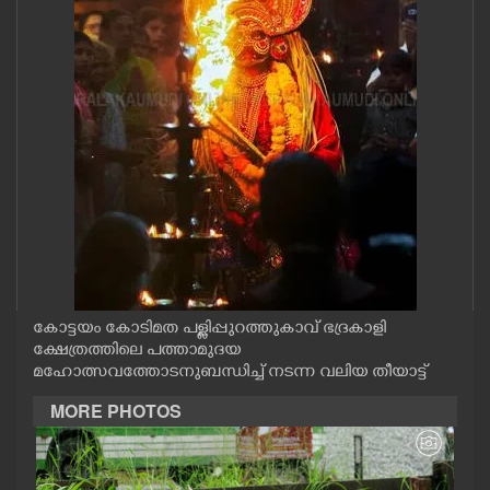
CASE DIARY
CINEMA
OPINION
PHOTOS
LIFESTYLE
കോട്ടയം കോടിമത പള്ളിപ്പുറത്തുകാവ് ഭദ്രകാളി
SPIRITUAL
ക്ഷേത്രത്തിലെ പത്താമുദയ
മഹോത്സവത്തോടനുബന്ധിച്ച് നടന്ന വലിയ തീയാട്ട്
INFO+
MORE PHOTOS
ART