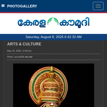
SECTIONS
PHOTOGALLERY
Togg
navig
HOME
LATEST
AUDIO
Saturday, August 8, 2026 6:42:32 AM
NOTIFIED NEWS
ARTS & CULTURE
POLL
May 10, 2026, 12:40 pm
KERALA
Photo: സെബിൻ ജോർജ്
LOCAL
OBITUARY
NEWS 360