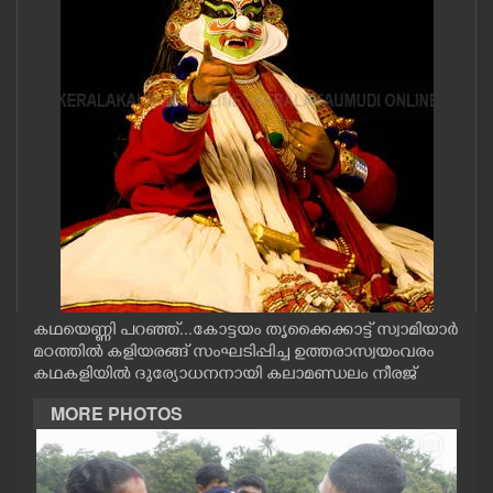
CASE DIARY
CINEMA
OPINION
PHOTOS
LIFESTYLE
കഥയെണ്ണി പറഞ്ഞ്...കോട്ടയം തൃക്കൈക്കാട്ട് സ്വാമിയാർ
SPIRITUAL
മഠത്തിൽ കളിയരങ്ങ് സംഘടിപ്പിച്ച ഉത്തരാസ്വയംവരം
കഥകളിയിൽ ദുര്യോധനനായി കലാമണ്ഡലം നീരജ്
INFO+
MORE PHOTOS
ART