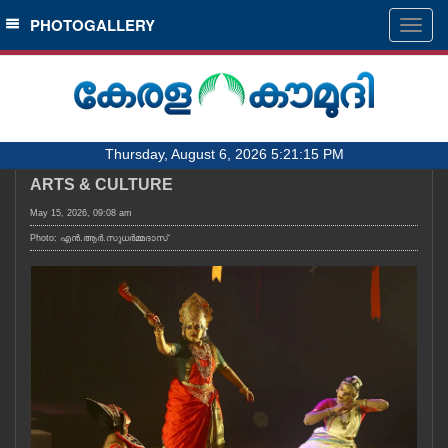
SECTIONS
PHOTOGALLERY
Togg
navig
HOME
LATEST
AUDIO
Thursday, August 6, 2026 5:21:15 PM
NOTIFIED NEWS
ARTS & CULTURE
POLL
May 15, 2026, 09:08 am
KERALA
Photo: എൻ.ആർ.സുധർമ്മദാസ്
LOCAL
OBITUARY
NEWS 360