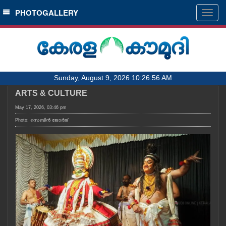
SECTIONS
PHOTOGALLERY
Togg
navig
HOME
LATEST
AUDIO
Sunday, August 9, 2026 10:26:56 AM
NOTIFIED NEWS
ARTS & CULTURE
POLL
May 17, 2026, 03:46 pm
KERALA
Photo: സെബിൻ ജോർജ്
LOCAL
OBITUARY
NEWS 360