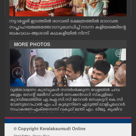
CASE DIARY
നട്ടാശ്ശേരി ഇടത്തിൽ ഭഗവതി ക്ഷേത്രത്തിൽ ഭാഗവത
CINEMA
സപ്താഹയജ്ഞത്തോടനുബന്ധിച്ച് നടന്ന കളിയരങ്ങിന്റെ
ബകവധം-ആശാരി കഥകളിയിൽ നിന്ന്.
OPINION
MORE PHOTOS
PHOTOS
LIFESTYLE
മ്പ്
ദുരിതാശ്വാസ ക്യാമ്പുകൾ സന്ദർശിക്കുന്ന വേളയിൽ ചമ്പ
ദുര
SPIRITUAL
്ട
ക്കുളം സെന്റ് മേരീസ് ഹയർ സെക്കൻഡറി സ്കൂളിലെ
ക്ക
ക്യാമ്പിലെത്തിയ എ.ഐ.സി.സി ജനറൽ സെക്രട്ടറി കെ.സി
ക്യ
വേണുഗോപാൽ എം.പി കുരുന്നിനെ എടുത്ത് ലാളിച്ചപ്പോൾ.
മാധ
സഹകരണ-എക്സൈസ് വകുപ്പ് മന്ത്രി എം. ലിജു, കൃഷിവ
വേ
INFO+
കുപ്പ് മന്ത്രി ടി. സിദ്ദിഖ്, റെജി ചെറിയാൻ എം. എൽ. എ എ
മന്ത
ന്നിവർ സമീപം
ചെറ
© Copyright Keralakaumudi Online
ART
Chief Editor - Deepu Ravi