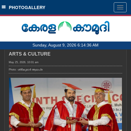
SECTIONS
PHOTOGALLERY
Togg
navig
HOME
LATEST
AUDIO
Sunday, August 9, 2026 6:14:36 AM
NOTIFIED NEWS
ARTS & CULTURE
POLL
May 25, 2026, 10:01 am
KERALA
Photo: ശ്രീകുമാർ ആലപ്ര
LOCAL
OBITUARY
NEWS 360