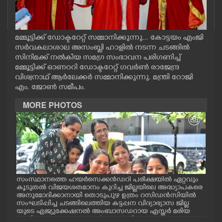
CASE DIARY
CINEMA
മമ്മൂട്ടിക്ക് ഡോക്ടറേറ്റ് സമ്മാനിക്കുന്നു... കോട്ടയം എംജി
സർവകലാശാല അസംബ്ലി ഹാളിൽ നടന്ന ചടങ്ങിൽ
സിനിമക്ക് നൽകിയ സമഗ്ര സംഭാവന പരിഗണിച്ച്
OPINION
മമ്മൂട്ടിക്ക് ഓണറ‌റി ഡോക്ടറേറ്റ് ഗവർൺ രാജേന്ദ്ര
വിശ്വനാഥ് ആർലേക്കർ സമ്മാനിക്കുന്നു. മന്ത്രി റോജി
എം. ജോൺ സമീപം.
PHOTOS
MORE PHOTOS
LIFESTYLE
SPIRITUAL
ും
സംസ്ഥാനത്തെ ഹയർസെക്കൻഡറി പരീക്ഷയിൽ ഏറ്റവും
നാട
INFO+
കൂടുതൽ വിജയശതമാനം കുറിച്ച ജില്ലയിലെ അദ്ധ്യാപകരെ
രിച
്രം
അനുമോദിക്കാനായി തൊടുപുഴ ഉത്രം റസിഡൻസിയിൽ
നടന്
സംഘടിപ്പിച്ച ചടങ്ങിലെത്തിയ കട്ടപ്പന വിദ്യാഭ്യാസ ജില്ല
വിദൂ
ART
ായ
യുടെ എജ്യുക്കേഷനൽ അംബാസഡറായ എസ്തർ മരിയ
ടോമിക്കൊപ്പം അദ്ധ്യാപകർ സെൽഫി എടുക്കുന്നു.