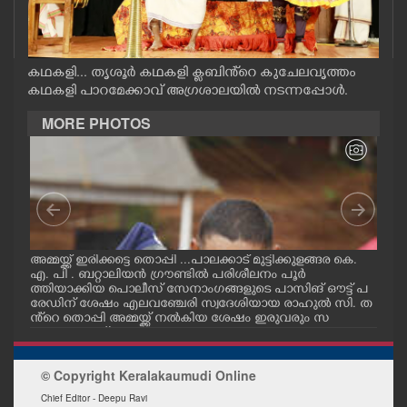
CASE DIARY
CINEMA
കഥകളി... തൃശൂർ കഥകളി ക്ലബിൻ്റെ കുചേലവൃത്തം
കഥകളി പാറമേക്കാവ് അഗ്രശാലയിൽ നടന്നപ്പോൾ.
MORE PHOTOS
OPINION
PHOTOS
LIFESTYLE
ഗ
അമ്മയ്ക്ക് ഇരിക്കട്ടെ തൊപ്പി ...പാലക്കാട് മുട്ടിക്കുളങ്ങര കെ.
പാലക
എ. പി . ബറ്റാലിയൻ ഗ്രൗണ്ടിൽ പരിശീലനം പൂർ
ഗ്ര
SPIRITUAL
ക്
ത്തിയാക്കിയ പൊലീസ് സേനാംഗങ്ങളുടെ പാസിങ് ഔട്ട് പ
സേന
രേഡിന് ശേഷം എലവഞ്ചേരി സ്വദേശിയായ രാഹുൽ സി. ത
രിശ
ളം
ൻ്റെ തൊപ്പി അമ്മയ്ക്ക് നൽകിയ ശേഷം ഇരുവരും സ
അമ്
INFO+
ക
ന്തോഷം പങ്ക്ഇടുന്നു.
© Copyright Keralakaumudi Online
ART
Chief Editor - Deepu Ravi