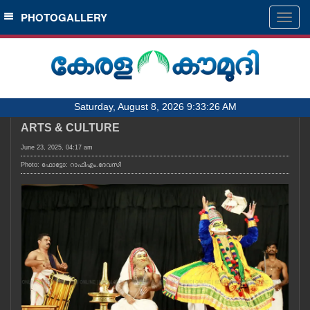
SECTIONS
PHOTOGALLERY
Togg
navig
HOME
LATEST
AUDIO
Saturday, August 8, 2026 9:33:26 AM
NOTIFIED NEWS
ARTS & CULTURE
POLL
June 23, 2025, 04:17 am
KERALA
Photo: ഫോട്ടോ: റാഫിഎം.ദേവസി
LOCAL
OBITUARY
NEWS 360