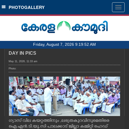
SECTIONS
PHOTOGALLERY
Togg
navig
HOME
LATEST
AUDIO
Friday, August 7, 2026 9:19:52 AM
NOTIFIED NEWS
DAY IN PICS
POLL
May 11, 2026, 11:33 am
KERALA
Photo:
LOCAL
OBITUARY
NEWS 360
ഗ്യാസ് വില കയറ്റത്തിനും ,ലഭ്യതകുറവിനുമെതിരെ
ഐ.എൻ.ടി.യു.സി പാലക്കാട് ജില്ലാ കമ്മിറ്റി ഹെഡ്