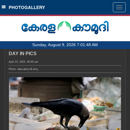
SECTIONS
PHOTOGALLERY
Togg
navig
HOME
LATEST
AUDIO
Sunday, August 9, 2026 7:01:48 AM
NOTIFIED NEWS
DAY IN PICS
POLL
April 23, 2025, 06:40 am
KERALA
Photo: ജോഷ്‌വാൻ മനു
LOCAL
OBITUARY
NEWS 360