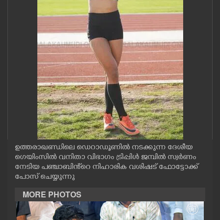
CASE DIARY
CINEMA
OPINION
PHOTOS
LIFESTYLE
ഉത്തരാഖണ്ഡിലെ ഡെറാഡൂണിൽ നടക്കുന്ന ദേശീയ
SPIRITUAL
ഗെയിംസിൽ വനിതാ വിഭാഗം ട്രിപ്പിൾ ജമ്പിൽ സ്വർണം
നേടിയ പഞ്ചാബിൻ്റെ നിഹാരിക വശിഷട് ഫോട്ടോക്ക്
പോസ് ചെയ്യുന്നു
INFO+
MORE PHOTOS
ART