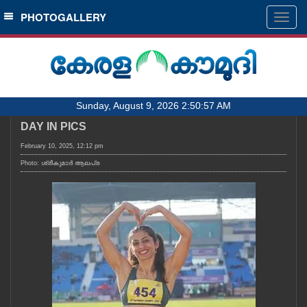
SECTIONS
PHOTOGALLERY
Togg
navig
HOME
LATEST
AUDIO
Sunday, August 9, 2026 2:50:57 AM
NOTIFIED NEWS
DAY IN PICS
POLL
February 10, 2025, 12:12 pm
KERALA
Photo: ശ്രീകുമാർ ആലപ്ര
LOCAL
OBITUARY
NEWS 360