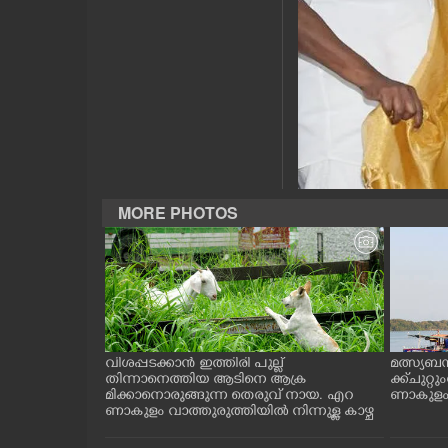
CASE DIARY
CINEMA
OPINION
PHOTOS
MORE PHOTOS
LIFESTYLE
SPIRITUAL
ത്തുടങ്ങിയ
വിശപ്പടക്കാൻ ഇത്തിരി പുല്ല്
മത്സ്യബ
INFO+
 സമീപം ആറ
തിന്നാനെത്തിയ ആടിനെ ആക്ര
ക്ക് ചുറ്റ
 സമീപം പ്രവർ
മിക്കാനൊരുങ്ങുന്ന തെരുവ് നായ. എറ
ണാകുളം ക
കഴുകി
ണാകുളം വാത്തുരുത്തിയിൽ നിന്നുള്ള കാഴ്ച
ART