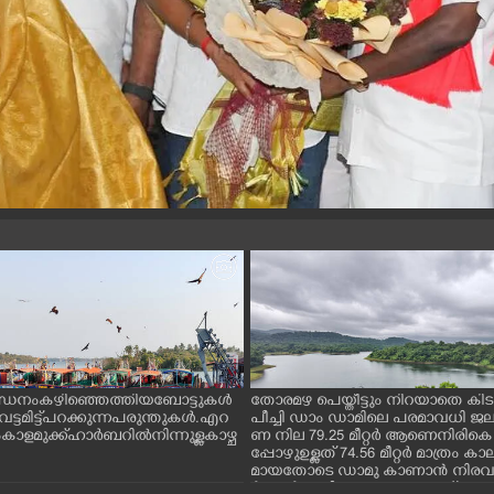
ന്ധനം കഴിഞ്ഞെത്തിയ ബോട്ടുകൾ
തോരമഴ പെയ്തീട്ടും നിറയാതെ കിടക
ും വട്ടമിട്ട് പറക്കുന്ന പരുന്തുകൾ. എറ
പീച്ചി ഡാം ഡാമിലെ പരമാവധി 
ാളമുക്ക് ഹാർബറിൽ നിന്നുള്ള കാഴ്ച
ണ നില 79.25 മീറ്റർ ആണെനിരികെ
പ്പോഴുഉള്ളത് 74.56 മീറ്റർ മാത്രം
മായതോടെ ഡാമു കാണാൻ നിരവധ
ർശകർ ഇവിടെ എത്തുന്നുണ്ട്