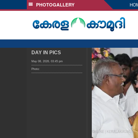
PHOTOGALLERY
HO
SECTIONS
HOME
LATEST
AUDIO
NOTIFIED NEWS
DAY IN PICS
POLL
May 08, 2026, 03:45 pm
Photo:
KERALA
LOCAL
OBITUARY
NEWS 360