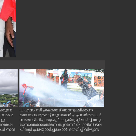
്കുന്ന
പിഎസ് സി ക്രമക്കേട് അന്വേക്ഷിക്കണ
പാലക്കാട് ടൗ
ജലസംഭര
മെന്നാവശ്യപ്പെട്ട് യുവമോർച്ച പ്രവർത്തകർ
സ് കമ്മിറ്റിയ
 ഇ
സംഘടിപ്പിച്ച തൃശൂർ കളക്ട്രേറ്റ് മാർച്ച് അക്ര
കുഴിമൂടൽ സമര
 കാലവർഷ
മാസക്തമായതിനെ തുടർന്ന് പൊലിസ് ജല
സെക്രട്ടറി സി.
ി സന്ദ
പീരങ്കി പ്രയോഗിച്ചപ്പോൾ തെറിച്ച് വീഴുന്ന
പ്രവർത്തകർ