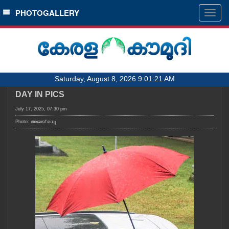
SECTIONS
PHOTOGALLERY
Togg
navig
HOME
LATEST
AUDIO
Saturday, August 8, 2026 9:01:21 AM
NOTIFIED NEWS
DAY IN PICS
POLL
July 17, 2025, 07:30 pm
KERALA
Photo: അജയ് മധു
LOCAL
OBITUARY
NEWS 360