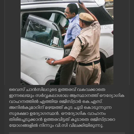
CASE DIARY
CINEMA
OPINION
PHOTOS
LIFESTYLE
വൈസ് ചാൻസിലറുടെ ഉത്തരവ് വകവക്കാതെ
SPIRITUAL
ഇന്നലെയും സർവ്വകലാശാല ആസ്ഥാനത്ത് ഔദ്യോഗിക
വാഹനത്തിൽ എത്തിയ രജിസ്ട്രാർ കെ.എസ്.
അനിൽകുമാറിന് മഴയത്ത് കുട ചൂടി കൊടുന്നുന്ന
INFO+
സുരക്ഷാ ഉദ്യോഗസ്ഥൻ. ഔദ്യോഗിക വാഹനം
തിരിച്ചെടുക്കാൻ ഉത്തരവിട്ടത് കൂടാതെ രജിസ്ട്രാറെ
യോഗങ്ങളിൽ നിന്നും വി.സി വിലക്കിയിരുന്നു.
ART