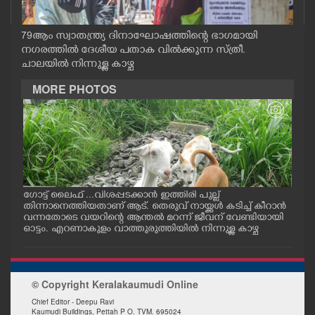
CASE DIARY
79ആം സ്വാതന്ത്ര്യ ദിനാഘോഷത്തിന്റെ ഭാഗമായി
നഗരത്തിൽ ദേശീയ പതാക വിൽക്കുന്ന സ്ത്രീ.
CINEMA
ചാലയിൽ നിന്നുള്ള കാഴ്ച
MORE PHOTOS
OPINION
PHOTOS
LIFESTYLE
ഗോട്ട് ലൈഫ് ...വിശപ്പടക്കാൻ ഇത്തിരി പുല്ല്
ചാറ്
തിന്നാനെത്തിയതാണ് ആട്. തെരുവ് നായ്ക്കൾ കടിച്ച് കീറാൻ
യുവ
SPIRITUAL
വന്നതോടെ വയറിന്റെ ആന്തൽ മറന്ന് ജീവന് വേണ്ടിയായി
യ
ഓട്ടം. എറണാകുളം വാത്തുരുത്തിയിൽ നിന്നുള്ള കാഴ്ച
INFO+
© Copyright Keralakaumudi Online
ART
Chief Editor - Deepu Ravi
Kaumudi Buildings, Pettah P O. TVM. 695024