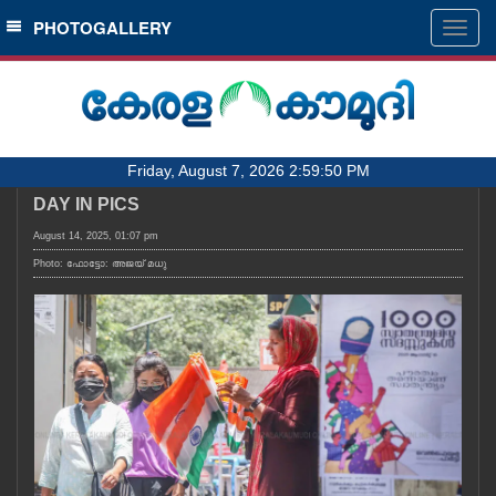
SECTIONS
PHOTOGALLERY
Togg
navig
HOME
LATEST
AUDIO
Friday, August 7, 2026 2:59:50 PM
NOTIFIED NEWS
DAY IN PICS
POLL
August 14, 2025, 01:07 pm
KERALA
Photo: ഫോട്ടോ: അജയ് മധു
LOCAL
OBITUARY
NEWS 360