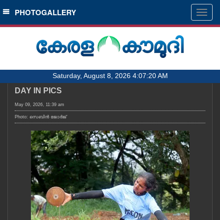
SECTIONS
PHOTOGALLERY
Togg
navig
HOME
LATEST
AUDIO
Saturday, August 8, 2026 4:07:20 AM
NOTIFIED NEWS
DAY IN PICS
POLL
May 09, 2026, 11:39 am
KERALA
Photo: സെബിൻ ജോർജ്
LOCAL
OBITUARY
NEWS 360