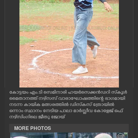
CASE DIARY
CINEMA
OPINION
PHOTOS
LIFESTYLE
കോട്ടയം എം.ടി സെമിനാരി ഹയർസെക്കൻഡറി സ്കൂൾ
SPIRITUAL
മൈതാനത്ത് നഴ്സസ് വാരാഘോഷത്തിന്റെ ഭാഗമായി
നടന്ന കായിക മത്സരത്തിൽ ഡിസ്കസ് ത്രോയിൽ
ഒന്നാം സ്ഥാനം നേടിയ പാലാ മാർസ്ലീവ കോളേജ് ഒഫ്
INFO+
നഴ്സിംഗിലെ ജീതു ജോയ്
MORE PHOTOS
ART