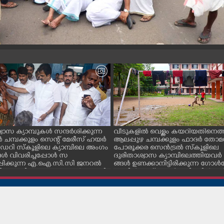
വാസ ക്യാമ്പുകൾ സന്ദർശിക്കുന്ന
വീടുകളിൽ വെള്ളം കയറിയതിനെത്ത
ചമ്പക്കുളം സെന്റ് മേരീസ് ഹയർ
ആലപ്പുഴ ചമ്പക്കുളം ഫാദർ തോമ
റി സ്കൂളിലെ ക്യാമ്പിലെ അംഗം
പോരൂക്കര സെൻട്രൽ സ്കൂളിലെ
ൾ വിവരിച്ചപ്പോൾ സ
ദുരിതാശ്വാസ ക്യാമ്പിലെത്തിയവർ 
്പിക്കുന്ന എ.ഐ.സി.സി ജനറൽ
ങ്ങൾ ഉണക്കാനിട്ടിരിക്കുന്ന ഗോൾപോ
്ടറി കെ.സി വേണുഗോപാൽ എം.പി.
മുന്നിൽ ഫുട്ബോൾ കളികളിൽ ഏ
എക്സൈസ് വകുപ്പ് മന്ത്രി എം.
പ്പെട്ടിരിക്കുന്ന കുട്ടികൾ
ിവകുപ്പ് മന്ത്രി ടി. സിദ്ദിഖ്, റെജി
ൻ എം. എൽ. എ എന്നിവർ സമീപം