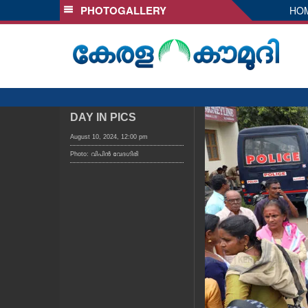
PHOTOGALLERY
HO
SECTIONS
HOME
LATEST
AUDIO
NOTIFIED NEWS
DAY IN PICS
POLL
August 10, 2024, 12:00 pm
Photo: വിപിൻ വേദഗിരി
KERALA
LOCAL
OBITUARY
NEWS 360