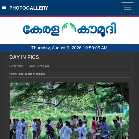
SECTIONS
PHOTOGALLERY
Togg
navig
HOME
LATEST
AUDIO
Thursday, August 6, 2026 10:50:05 AM
NOTIFIED NEWS
DAY IN PICS
POLL
September 11, 2025, 01:53 pm
KERALA
Photo: രോഹിത്ത് തയ്യിൽ
LOCAL
OBITUARY
NEWS 360