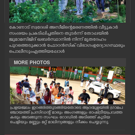
CASE DIARY
CINEMA
കോണാട് സ്വദേശി അസീമിന്റെ മരണത്തിൽ വീട്ടുകാർ
സംശയം പ്രകടിപ്പിച്ചതിനെ തുടർന്ന് തോപ്പയിൽ
ജുമാമസ്ജിദ് ഖബർസ്ഥാനിൽ നിന്ന് മൃതദേഹം
OPINION
പുറത്തെടുക്കാൻ ഫോറൻസിക് വിഭാഗം ഉദ്യോഗസ്ഥരും
പൊലീസും എത്തിയപ്പോൾ
PHOTOS
MORE PHOTOS
LIFESTYLE
SPIRITUAL
പ്രളയജലം ഇറങ്ങിത്തുടങ്ങിയതോടെ ആറന്മുളയിൽ ഗ്രാമപ
ആറന
INFO+
ാന
ഞ്ചായത്ത് പ്രസിഡന്റ് മാരും അംഗങ്ങളും രാഷ്ട്രീയപ്രവത്ത
ജംഗ
്ള
കരും അടങ്ങുന്ന സംഘം റോഡിൽ അടിഞ്ഞ് കൂടിയ
ത്ത
ചെളിയും മണ്ണും മറ്റ് മാലിന്യങ്ങളും നീക്കം ചെയ്യുന്നു.
തിര
ART