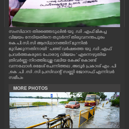
CASE DIARY
CINEMA
സംസ്‌ഥാന തിരഞ്ഞെടുപ്പിൽ യു .ഡി .എഫ് മികച്ച
വിജയം നേടിയതിനെ തുടർന്ന് തിരുവനന്തപുരം
OPINION
കെ.പി.സി.സി ആസ്‌ഥാനത്തിന് മുന്നിൽ
മുറിക്കുന്നതിനായി " പത്ത് വർഷത്തെ യു .ഡി .എഫ്
പ്രവർത്തകരുടെ പോരാട്ട വിജയം " എന്നെഴുതിയ
PHOTOS
ത്രിവർണ്ണ നിറത്തിലുള്ള വലിയ കേക്ക് കൊണ്ട്
വന്നപ്പോൾ.രമേശ് ചെന്നിത്തല ,അടൂർ പ്രകാശ് എം .പി
,കെ .പി .സി .സി പ്രസിഡന്റ് സണ്ണി ജോസഫ് എന്നിവർ
LIFESTYLE
സമീപം
MORE PHOTOS
SPIRITUAL
INFO+
ART