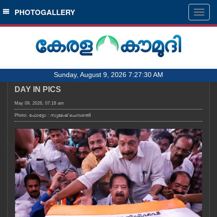
SECTIONS
PHOTOGALLERY
Togg
navig
HOME
LATEST
AUDIO
Sunday, August 9, 2026 7:27:30 AM
NOTIFIED NEWS
DAY IN PICS
POLL
May 09, 2026, 07:18 am
KERALA
Photo: ഫോട്ടോ : സുമേഷ് ചെമ്പഴന്തി
LOCAL
OBITUARY
NEWS 360