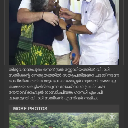
CASE DIARY
CINEMA
OPINION
PHOTOS
തിരുവനന്തപുരം സെൻട്രൽ സ്റ്റേഡിയത്തിൽ വി .ഡി
LIFESTYLE
സതീശന്റെ നേതൃത്വത്തിൽ സത്യപ്രതിജ്ഞാ ചടങ് നടന്ന
വേദിയിലെത്തിയ ആലുവ കടങ്ങല്ലൂർ സ്വദേശി അമ്മാളു
അമ്മയെ കെട്ടിപ്പിടിക്കുന്ന ലോക് സഭാ പ്രതിപക്ഷ
SPIRITUAL
നേതാവ് രാഹുൽ ഗാന്ധി.പ്രിയങ്ക ഗാന്ധി എം .പി
,മുഖ്യമന്ത്രി വി .ഡി സതീശൻ എന്നിവർ സമീപം
INFO+
MORE PHOTOS
ART