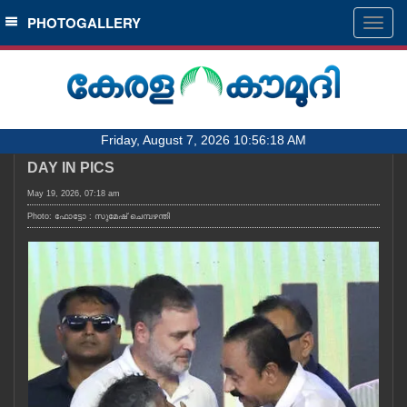
SECTIONS
PHOTOGALLERY
Togg
navig
HOME
LATEST
AUDIO
Friday, August 7, 2026 10:56:18 AM
NOTIFIED NEWS
DAY IN PICS
POLL
May 19, 2026, 07:18 am
KERALA
Photo: ഫോട്ടോ : സുമേഷ് ചെമ്പഴന്തി
LOCAL
OBITUARY
NEWS 360