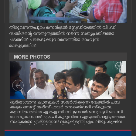
CASE DIARY
CINEMA
തിരുവനന്തപുരം സെൻട്രൽ സ്റ്റേഡിയത്തിൽ വി .ഡി
സതീശന്റെ നേതൃത്വത്തിൽ നടന്ന സത്യപ്രതിജ്ഞാ
ചടങ്ങിൽ പങ്കെടുക്കുവാനെത്തിയ രാഹുൽ
OPINION
മാങ്കൂട്ടത്തിൽ
MORE PHOTOS
PHOTOS
LIFESTYLE
SPIRITUAL
മ്പ്
ദുരിതാശ്വാസ ക്യാമ്പുകൾ സന്ദർശിക്കുന്ന വേളയിൽ ചമ്പ
ദുര
്ട
ക്കുളം സെന്റ് മേരീസ് ഹയർ സെക്കൻഡറി സ്കൂളിലെ
ക്ക
INFO+
ക്യാമ്പിലെത്തിയ എ.ഐ.സി.സി ജനറൽ സെക്രട്ടറി കെ.സി
ക്യ
വേണുഗോപാൽ എം.പി കുരുന്നിനെ എടുത്ത് ലാളിച്ചപ്പോൾ.
മാധ
സഹകരണ-എക്സൈസ് വകുപ്പ് മന്ത്രി എം. ലിജു, കൃഷിവ
വേ
കുപ്പ് മന്ത്രി ടി. സിദ്ദിഖ്, റെജി ചെറിയാൻ എം. എൽ. എ എ
മന്ത
ART
ന്നിവർ സമീപം
ചെറ