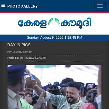
SECTIONS
PHOTOGALLERY
Togg
navig
HOME
LATEST
AUDIO
Sunday, August 9, 2026 1:12:45 PM
NOTIFIED NEWS
DAY IN PICS
POLL
May 19, 2026, 07:44 am
KERALA
Photo: ഫോട്ടോ : സുമേഷ് ചെമ്പഴന്തി
LOCAL
OBITUARY
NEWS 360