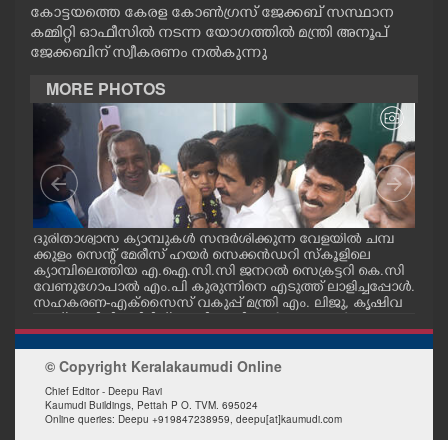
കോട്ടയത്തെ കേരള കോൺഗ്രസ് ജേക്കബ് സസ്ഥാന
CASE DIARY
കമ്മിറ്റി ഓഫീസിൽ നടന്ന യോഗത്തിൽ മന്ത്രി അനൂപ്
ജേക്കബിന് സ്വീകരണം നൽകുന്നു
CINEMA
MORE PHOTOS
OPINION
PHOTOS
മ്പ്
ദുരിതാശ്വാസ ക്യാമ്പുകൾ സന്ദർശിക്കുന്ന വേളയിൽ ചമ്പ
ദുര
LIFESTYLE
്ട
ക്കുളം സെന്റ് മേരീസ് ഹയർ സെക്കൻഡറി സ്കൂളിലെ
ക്ക
ക്യാമ്പിലെത്തിയ എ.ഐ.സി.സി ജനറൽ സെക്രട്ടറി കെ.സി
ക്യ
വേണുഗോപാൽ എം.പി കുരുന്നിനെ എടുത്ത് ലാളിച്ചപ്പോൾ.
മാധ
സഹകരണ-എക്സൈസ് വകുപ്പ് മന്ത്രി എം. ലിജു, കൃഷിവ
വേ
SPIRITUAL
കുപ്പ് മന്ത്രി ടി. സിദ്ദിഖ്, റെജി ചെറിയാൻ എം. എൽ. എ എ
മന്ത
ന്നിവർ സമീപം
ചെറ
© Copyright Keralakaumudi Online
INFO+
Chief Editor - Deepu Ravi
Kaumudi Buildings, Pettah P O. TVM. 695024
Online queries: Deepu +919847238959, deepu[at]kaumudi.com
ART