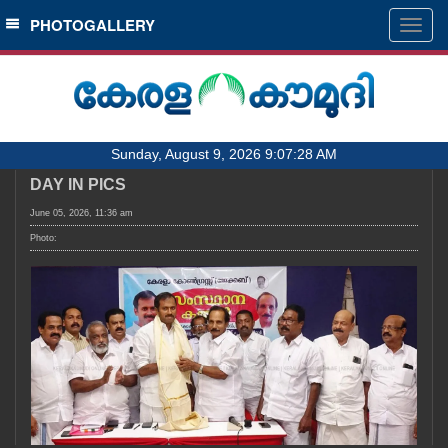
SECTIONS
PHOTOGALLERY
Togg
navig
HOME
LATEST
AUDIO
Sunday, August 9, 2026 9:07:28 AM
NOTIFIED NEWS
DAY IN PICS
POLL
June 05, 2026, 11:36 am
KERALA
Photo:
LOCAL
OBITUARY
NEWS 360