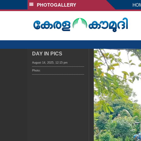
PHOTOGALLERY
HO
SECTIONS
HOME
LATEST
AUDIO
NOTIFIED NEWS
DAY IN PICS
POLL
August 14, 2025, 12:15 pm
Photo:
KERALA
LOCAL
OBITUARY
NEWS 360