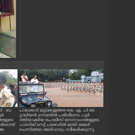
പി . ബ
പാലക്കാട് മുട്ടിക്കുളങ്ങര കെ. എ. പി ബ
സർക്കാരിന്റെ
ൂർ
റ്റാലിയൻ ഗ്രൗണ്ടിൽ പരിശീലനം പൂർ
ത്തിനായ് മുഖ്
്ങളുടെ
ത്തിയാക്കിയ പൊലീസ് സേനാംഗങ്ങളുടെ
കാണാനെത്തി
ിശാന്ത്
പാസിങ് ഔട്ട് പരേഡിൽ മന്ത്രി രമേശ്
തൊഴിലാളിയായിര
 അ
ചെന്നിത്തല അഭിവാദ്യം സ്വീകരിക്കുന്നു.
മോഹനൻ നായരെ
 സ
ങ്ങൾ നടക്കു