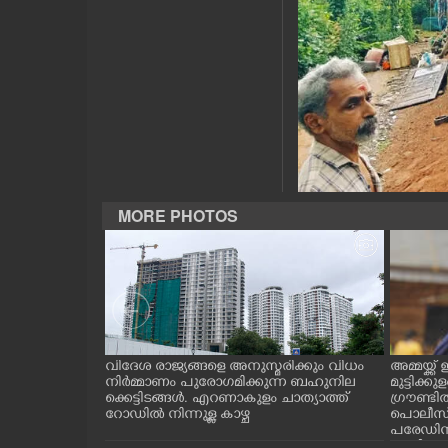
CASE DIARY
CINEMA
OPINION
PHOTOS
MORE PHOTOS
LIFESTYLE
SPIRITUAL
INFO+
തുർടന്ന് വെള്ളം
വിദേശ രാജ്യങ്ങളെ അനുസ്മരിക്കും വിധം
അമ്മയ്ക്ക
്ളത്തിൽ ക
നിർമ്മാണം പുരോഗമിക്കുന്ന ബഹുനില
മുട്ടിക്
ശേരി പൂവത്ത്
ക്കെട്ടിടങ്ങൾ. എറണാകുളം ചാത്യാത്ത്
ഗ്രൗണ്ട
റോഡിൽ നിന്നുള്ള കാഴ്ച
പൊലീസ് 
ART
പരേഡിന
ദേശിയാ