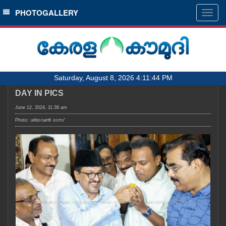
SECTIONS
PHOTOGALLERY
Togg
navig
HOME
LATEST
AUDIO
Saturday, August 8, 2026 4:11:44 PM
NOTIFIED NEWS
DAY IN PICS
POLL
June 12, 2024, 11:38 am
KERALA
Photo: ശ്രാവൺ ദാസ്
LOCAL
OBITUARY
NEWS 360