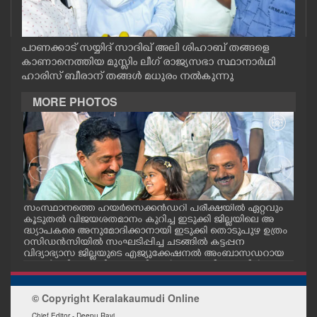
CASE DIARY
പാണക്കാട് സയ്യിദ് സാദിഖ് അലി ശിഹാബ് തങ്ങളെ
CINEMA
കാണാനെത്തിയ മുസ്ലിം ലീഗ് രാജ്യസഭാ സ്ഥാനാർഥി
ഹാരിസ് ബീരാന് തങ്ങൾ മധുരം നൽകുന്നു
OPINION
MORE PHOTOS
PHOTOS
LIFESTYLE
സംസ്ഥാനത്തെ ഹയർസെക്കൻഡറി പരീക്ഷയിൽ ഏറ്റവും
എറണ
SPIRITUAL
കൂടുതൽ വിജയശതമാനം കുറിച്ച ഇടുക്കി ജില്ലയിലെ അ
പ്ള
ദ്ധ്യാപകരെ അനുമോദിക്കാനായി ഇടുക്കി തൊടുപുഴ ഉത്രം
ദ്ഘാ
റസിഡൻസിയിൽ സംഘടിപ്പിച്ച ചടങ്ങിൽ കട്ടപ്പന
ഡി.
വിദ്യാഭ്യാസ ജില്ലയുടെ എജ്യുക്കേഷനൽ അംബാസഡറായ
INFO+
എസ്തർ മരിയ ടോമിയെ മന്ത്രി എൻ.ഷംസുദ്ദീനും ഡീൻ
കുര്യാക്കോസ് എം.പിയും അഭിനന്ദിച്ചപ്പോൾ. ശാരീരിക പ
രിമിതികളെ അതിജീവിച്ച് പ്ലസ്ടു പരീക്ഷയിൽ എല്ലാ വിഷയ
© Copyright Keralakaumudi Online
ങ്ങൾക്കും എ പ്ലസ് നേടിയതോടെയാണ് എസ്തർ ശ്രദ്ധേയ
ART
യായത്. ഈ നേട്ടം മറ്റുള്ളവർക്കും പ്രചോദനമാവുമെന്ന
Chief Editor - Deepu Ravi