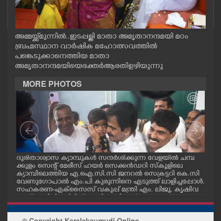
CASE DIARY
അമ്മയ്ക്ക് മുന്നിൽ..ഇടപ്പള്ളി മാതാ അമൃതാനന്ദമയി മഠം
CINEMA
ബ്രഹ്മസ്ഥാന വാർഷിക മഹോത്സവത്തിൽ
പങ്കെടുക്കാനെത്തിയ മാതാ
അമൃതാനന്ദമയിയെ ഭക്തർ ആരതി ഉഴിയുന്നു
OPINION
MORE PHOTOS
PHOTOS
LIFESTYLE
SPIRITUAL
മ്പ്
ദുരിതാശ്വാസ ക്യാമ്പുകൾ സന്ദർശിക്കുന്ന വേളയിൽ ചമ്പ
ദുര
്ട
ക്കുളം സെന്റ് മേരീസ് ഹയർ സെക്കൻഡറി സ്കൂളിലെ
ക്ക
ക്യാമ്പിലെത്തിയ എ.ഐ.സി.സി ജനറൽ സെക്രട്ടറി കെ.സി
ക്യ
INFO+
വേണുഗോപാൽ എം.പി കുരുന്നിനെ എടുത്ത് ലാളിച്ചപ്പോൾ.
മാധ
സഹകരണ-എക്സൈസ് വകുപ്പ് മന്ത്രി എം. ലിജു, കൃഷിവ
വേ
കുപ്പ് മന്ത്രി ടി. സിദ്ദിഖ്, റെജി ചെറിയാൻ എം. എൽ. എ എ
മന്ത
ന്നിവർ സമീപം
ചെറ
ART
© Copyright Keralakaumudi Online