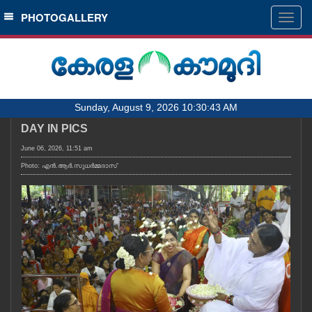
SECTIONS
PHOTOGALLERY
Togg
navig
HOME
LATEST
AUDIO
Sunday, August 9, 2026 10:30:43 AM
NOTIFIED NEWS
DAY IN PICS
POLL
June 06, 2026, 11:51 am
KERALA
Photo: എൻ.ആർ.സുധർമ്മദാസ്
LOCAL
OBITUARY
NEWS 360