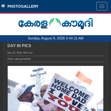
SECTIONS
PHOTOGALLERY
Togg
navig
HOME
LATEST
AUDIO
Sunday, August 9, 2026 4:44:11 AM
NOTIFIED NEWS
DAY IN PICS
POLL
May 20, 2026, 08:01 am
KERALA
Photo: അനുഷ്‍ ഭദ്രൻ
LOCAL
OBITUARY
NEWS 360