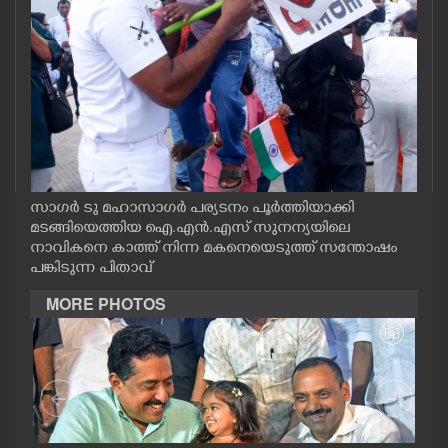
CASE DIARY
CINEMA
OPINION
PHOTOS
സാഗർ ടു മഹാസാഗർ പര്യടനം പൂർത്തിയാക്കി
മടങ്ങിയെത്തിയ ഐ.എൻ.എസ് സുനന്യയിലെ
നാവികനെ കാത്ത് നിന്ന മകനെയെടുത്ത് സന്തോഷം
LIFESTYLE
പങ്കിടുന്ന പിതാവ്
MORE PHOTOS
SPIRITUAL
INFO+
ART