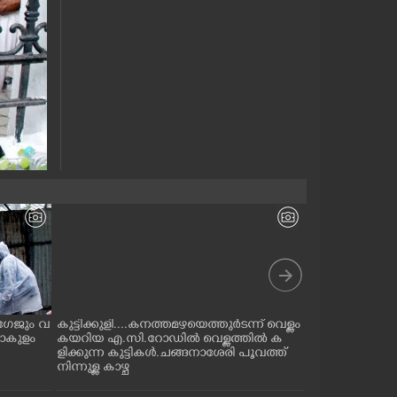
 ലഗേജും വ
കുട്ടിക്കുളി....കനത്തമഴയെത്തുർടന്ന് വെള്ളം
ഇടുക്കി മലങ്
ണാകുളം
കയറിയ എ.സി.റോഡിൽ വെള്ളത്തിൽ ക
മാലിന്യം പരന്ന
ളിക്കുന്ന കുട്ടികൾ.ചങ്ങനാശേരി പൂവത്ത്
ഞ്ഞു പോകുന്
നിന്നുള്ള കാഴ്ച
വെള്ളിയാമറ്റത
നിന്നും തെർമ
ത്തിൽ കലർന്ന