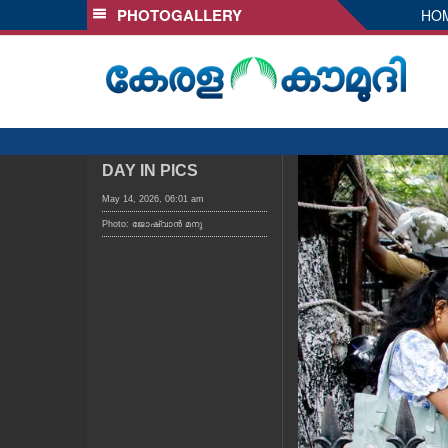
PHOTOGALLERY
HO
SECTIONS
HOME
LATEST
AUDIO
NOTIFIED NEWS
DAY IN PICS
POLL
May 14, 2026, 06:01 am
Photo: ജോഷ്‌വാൻ മനു
KERALA
LOCAL
OBITUARY
NEWS 360