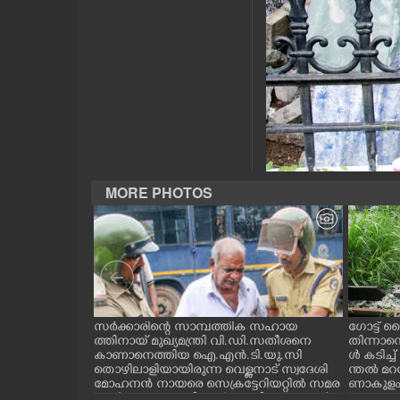
CASE DIARY
CINEMA
OPINION
PHOTOS
MORE PHOTOS
LIFESTYLE
SPIRITUAL
INFO+
ന്ന ലാബ് ഓൺ
സർക്കാരിന്റെ സാമ്പത്തിക സഹായ
ഗോട്ട് ല
റി പദ്ധ
ത്തിനായ് മുഖ്യമന്ത്രി വി.ഡി.സതീശനെ
തിന്നാന
തിരുവനന്തപുരം
കാണാനെത്തിയ ഐ.എൻ.ടി.യു.സി
ൾ കടിച്
ിമൻസ്
തൊഴിലാളിയായിരുന്ന വെള്ളനാട് സ്വദേശി
ന്തൽ മറന
ART
രി വി.ഡി സ
മോഹനൻ നായരെ സെക്രട്ടേറിയറ്റിൽ സമര
ണാകുളം വ
ുകളുടെ ഗാർഡ്
ങ്ങൾ നടക്കുന്നതിനാൽ ബാരിക്കേഡുകൾ