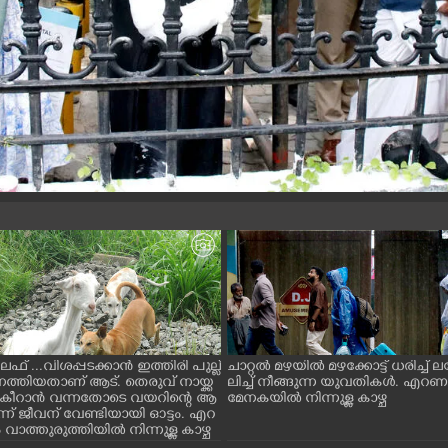
ൈഫ് ...വിശപ്പടക്കാൻ ഇത്തിരി പുല്ല്
ചാറ്റൽ മഴയിൽ മഴക്കോട്ട് ധരിച്ച്
െത്തിയതാണ് ആട്. തെരുവ് നായ്ക്ക
ലിച്ച് നീങ്ങുന്ന യുവതികൾ. എറ
ച് കീറാൻ വന്നതോടെ വയറിന്റെ ആ
മേനകയിൽ നിന്നുള്ള കാഴ്ച
്ന് ജീവന് വേണ്ടിയായി ഓട്ടം. എറ
ാത്തുരുത്തിയിൽ നിന്നുള്ള കാഴ്ച