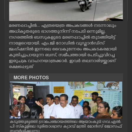
CASE DIARY
CINEMA
മരണപ്പാച്ചിൽ... എത്രയെത്ര അപകടങ്ങൾ നടന്നാലും
അധികൃതരുടെ ഭാഗത്തുനിന്ന് നടപടി ഒന്നുമില്ല,
നഗരത്തിൽ ബസുകളുടെ മരണപ്പാച്ചിൽ തുടങ്ങിയിട്ട്
OPINION
നാളേറെയായി. എം.ജി റോഡിൽ വുഡ്ലാൻഡ്സ്
ജംഗ്ഷനിൽ ഇന്നലെ വൈകുന്നേരം അപകടകരമായി
കുതിച്ചുപായുന്ന ബസ്, സമീപത്തായി പേടിച്ചുവിറച്ച
PHOTOS
ഇരുചക്ര വാഹനയാത്രക്കാർ. ഇവർ തലനാരിഴയ്ക്കാണ്
രക്ഷപ്പെട്ടത്
LIFESTYLE
MORE PHOTOS
SPIRITUAL
INFO+
ട് പ
കടുത്തുരുത്തി ഗ്രാമപഞ്ചായത്തിലെ ആയാംകുടി ഗവ.എൽ.
കോട
ART
പി സ്‌കൂളിലെ ദുരിതാശ്വാസ ക്യാമ്പ് മന്ത്രി മോൻസ് ജോസഫ്
റോഡ
സന്ദർശിക്കുന്നു
നേതൃ