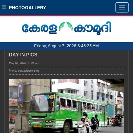
SECTIONS
PHOTOGALLERY
Togg
navig
HOME
LATEST
AUDIO
Friday, August 7, 2026 6:45:25 AM
NOTIFIED NEWS
DAY IN PICS
POLL
May 07, 2026, 07:01 am
KERALA
Photo: ജോഷ്‌വാൻ മനു
LOCAL
OBITUARY
NEWS 360