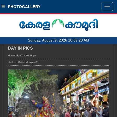
SECTIONS
PHOTOGALLERY
Togg
navig
HOME
LATEST
AUDIO
Sunday, August 9, 2026 10:59:28 AM
NOTIFIED NEWS
DAY IN PICS
POLL
March 23, 2025, 02:18 pm
KERALA
Photo: ശ്രീകുമാർ ആലപ്ര
LOCAL
OBITUARY
NEWS 360