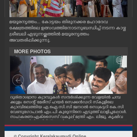
CASE DIARY
മയൂരനൃത്തം... കോട്ടയം തിരുനക്കര മഹാദേവ
CINEMA
ക്ഷേത്രത്തിലെ ഉത്സവത്തിനോടനുബന്ധിച്ച് നടന്ന കാഴ്ച
ശ്രീബലി എഴുന്നള്ളത്തിൽ മയൂരനൃത്തം
അവതരിപ്പിക്കുന്നു.
OPINION
MORE PHOTOS
PHOTOS
LIFESTYLE
SPIRITUAL
മ്പ്
ദുരിതാശ്വാസ ക്യാമ്പുകൾ സന്ദർശിക്കുന്ന വേളയിൽ ചമ്പ
ദുര
്ട
ക്കുളം സെന്റ് മേരീസ് ഹയർ സെക്കൻഡറി സ്കൂളിലെ
ക്ക
ക്യാമ്പിലെത്തിയ എ.ഐ.സി.സി ജനറൽ സെക്രട്ടറി കെ.സി
ക്യ
INFO+
വേണുഗോപാൽ എം.പി കുരുന്നിനെ എടുത്ത് ലാളിച്ചപ്പോൾ.
മാധ
സഹകരണ-എക്സൈസ് വകുപ്പ് മന്ത്രി എം. ലിജു, കൃഷിവ
വേ
കുപ്പ് മന്ത്രി ടി. സിദ്ദിഖ്, റെജി ചെറിയാൻ എം. എൽ. എ എ
മന്ത
ന്നിവർ സമീപം
ചെറ
ART
© Copyright Keralakaumudi Online