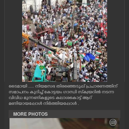
CASE DIARY
CINEMA
OPINION
PHOTOS
LIFESTYLE
ടൈമായി ..... നിയമസഭ തിരഞ്ഞെടുപ്പ് പ്രചാരണത്തിന്
SPIRITUAL
സമാപനം കുറിച്ച് കോട്ടയം ഗാന്ധി സ്‌ക്വയറിൽ നടന്ന
വിവിധ മുന്നണികളുടെ കലാശകൊട്ട് ആറ്
മണിയായപ്പോൾ നിർത്തിയപ്പോൾ .
INFO+
MORE PHOTOS
ART