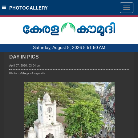
SECTIONS
PHOTOGALLERY
Togg
navig
HOME
LATEST
AUDIO
Saturday, August 8, 2026 8:51:50 AM
NOTIFIED NEWS
DAY IN PICS
POLL
April 07, 2026, 03:04 pm
KERALA
Photo: ശ്രീകുമാർ ആലപ്ര
LOCAL
OBITUARY
NEWS 360