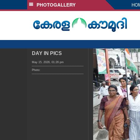
PHOTOGALLERY
HO
SECTIONS
HOME
LATEST
AUDIO
NOTIFIED NEWS
DAY IN PICS
POLL
May 15, 2026, 01:26 pm
Photo:
KERALA
LOCAL
OBITUARY
NEWS 360