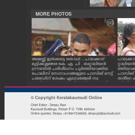
CASE DIARY
MORE PHOTOS
CINEMA
OPINION
PHOTOS
തിൽ രാസ
അമ്മയ്ക്ക് ഇരിക്കട്ടെ തൊപ്പി ...പാലക്കാട്
പാലക്കാട
ി വള്ളം തുഴ
മുട്ടിക്കുളങ്ങര കെ. എ. പി . ബറ്റാലിയൻ
റ്റാലിയ
സികൾ.
ഗ്രൗണ്ടിൽ പരിശീലനം പൂർത്തിയാക്കിയ
ത്തിയാക
 ഫാക്ടറിയിൽ
പൊലീസ് സേനാംഗങ്ങളുടെ പാസിങ് ഔട്ട്
പാസിങ് 
LIFESTYLE
ോർന്ന് ജലാശയ
പരേഡിന് ശേഷം എലവഞ്ചേരി സ്വ
തൻ്റെ ക
ത്യാസത്തിന്
ദേശിയായ രാഹുൽ സി. തൻ്റെ തൊപ്പി അ
ണിയിക്ക
യിച്ച്
മ്മയ്ക്ക് നൽകിയ ശേഷം ഇരുവരും സ
ന്തോഷം പങ
SPIRITUAL
ള്ളതിനാൽ പ്ര
ന്തോഷം പങ്ക്ഇടുന്നു.
© Copyright Keralakaumudi Online
ണ്.
Chief Editor - Deepu Ravi
Kaumudi Buildings, Pettah P O. TVM. 695024
INFO+
Online queries: Deepu +919847238959, deepu[at]kaumudi.com
ART