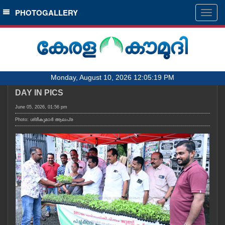
SECTIONS
PHOTOGALLERY
Togg
navig
HOME
LATEST
AUDIO
Monday, August 10, 2026 12:05:19 PM
NOTIFIED NEWS
DAY IN PICS
POLL
June 05, 2026, 01:56 pm
KERALA
Photo: ശ്രീകുമാർ ആലപ്ര
LOCAL
OBITUARY
NEWS 360