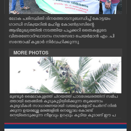
CASE DIARY
ലോക പരിസ്ഥിതി ദിനത്തോടനുബന്ധിച്ച് കോട്ടയം
CINEMA
ഗാന്ധി സ്‌ക്വയറിൽ മഹിള കോൺഗ്രസിന്റെ
ആഭിമുഖ്യത്തിൽ നടത്തിയ പച്ചക്കറി തൈകളുടെ
വിതരണോദ്ഘാടനം നഗരസഭാ ചെയർമാൻ എം .പി
OPINION
സന്തോഷ് കുമാർ നിർവഹിക്കുന്നു
MORE PHOTOS
PHOTOS
LIFESTYLE
SPIRITUAL
ീട്
മുണ്ടൂർ മൈലാകുളത്ത് ചിറയത്ത് പാടശേഖരത്തിന് സമീപ
കേന
.പ
ത്തായി തെങ്ങിൽ കൂടുകൂട്ടിയിരിക്കുന്ന തൂക്കണാം
യങ്
കുരുവികൾ സാധാരണയായി വയലുകളോട് ചേർന്ന് നിൽ
മുന
INFO+
ക്കുന്ന ഉയരമുള്ള മരങ്ങളിൽ നെല്ലോല കൊണ്ട്
സംസ
നെയ്തെടുക്കുന്ന നീളവും ഉറപ്പും കൂടിയ കൂടാണ് ഈ പ
നം ച
ക്ഷികളുടേത് ആറ്റകുരുവി,കുരിയാറ്റ എന്നി പേരുകളിലും ഇ
ART
വ അറിയപ്പെടുന്നു