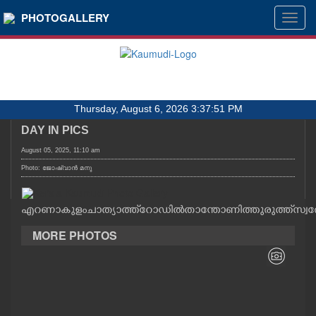
SECTIONS
PHOTOGALLERY
Togg
navig
HOME
LATEST
AUDIO
Thursday, August 6, 2026 3:37:51 PM
NOTIFIED NEWS
DAY IN PICS
POLL
August 05, 2025, 11:10 am
KERALA
Photo: ജോഷ്‌വാൻ മനു
LOCAL
എറണാകുളം ചാത്യാത്ത് റോഡിൽ താന്തോണിത്തുരുത്ത് സ്വദ
MORE PHOTOS
OBITUARY
NEWS 360