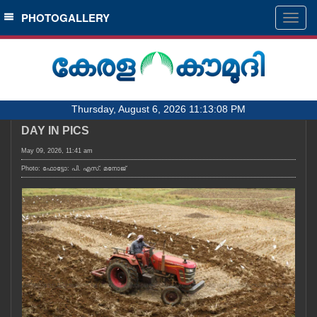
SECTIONS
PHOTOGALLERY
Togg
navig
HOME
LATEST
AUDIO
Thursday, August 6, 2026 11:13:08 PM
NOTIFIED NEWS
DAY IN PICS
POLL
May 09, 2026, 11:41 am
KERALA
Photo: ഫോട്ടോ: പി. എസ്. മനോജ്
LOCAL
OBITUARY
NEWS 360