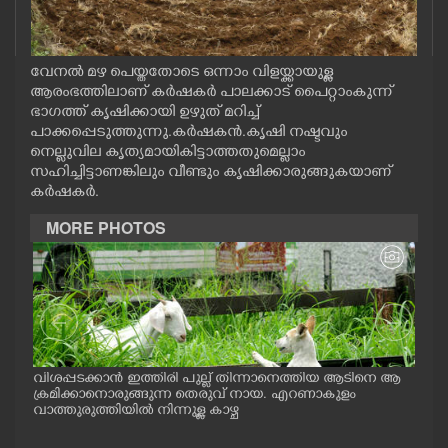
CASE DIARY
വേനൽ മഴ പെയ്തതോടെ ഒന്നാം വിളയ്ക്കായുള്ള
CINEMA
ആരംഭത്തിലാണ് കർഷകർ പാലക്കാട് പൈറ്റാംകുന്ന്
ഭാഗത്ത് കൃഷിക്കായി ഉഴുത് മറിച്ച്
പാക്കപ്പെടുത്തുന്നു. കര്‍ഷകന്‍.കൃഷി നഷ്ടവും
OPINION
നെല്ലുവില കൃത്യമായികിട്ടാത്തതുമെല്ലാം
സഹിച്ചിട്ടാണങ്കിലും വീണ്ടും കൃഷിക്കാരുങ്ങുകയാണ്
കര്‍ഷകര്‍.
PHOTOS
MORE PHOTOS
LIFESTYLE
SPIRITUAL
INFO+
വിശപ്പടക്കാൻ ഇത്തിരി പുല്ല് തിന്നാനെത്തിയ ആടിനെ ആ
മത്സ
പം
ക്രമിക്കാനൊരുങ്ങുന്ന തെരുവ് നായ. എറണാകുളം
റക്
ു.
വാത്തുരുത്തിയിൽ നിന്നുള്ള കാഴ്ച
റിൽ 
ART