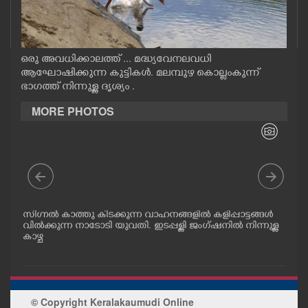
CASE DIARY
CINEMA
ഒരു അവധിക്കാലത്ത് ... മദ്ധ്യവേനലവധി
ആഘോഷിക്കുന്ന കുട്ടികൾ. മലമ്പുഴ കൊല്ലംകുന്ന്
ഭാഗത്ത് നിന്നുള്ള ദൃശ്യം .
OPINION
MORE PHOTOS
PHOTOS
LIFESTYLE
SPIRITUAL
ുടെ
സിഗ്നൽ കാത്തു കിടക്കുന്ന വാഹനങ്ങളിൽ കളിപ്പാട്ടങ്ങൾ
ചാട
 .
വിൽക്കുന്ന നാടോടി യുവതി. ഇടപ്പള്ളി ജംഗ്ഷനിൽ നിന്നുള്ള
ക്ക
.
കാഴ്ച
ളിൽ
പോക
INFO+
ധിക
നാട
ART
© Copyright Keralakaumudi Online