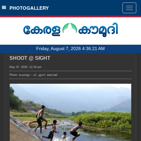
SECTIONS
PHOTOGALLERY
Togg
navig
HOME
LATEST
AUDIO
Friday, August 7, 2026 4:36:21 AM
NOTIFIED NEWS
SHOOT @ SIGHT
POLL
May 07, 2026, 12:34 pm
KERALA
Photo: ഫോട്ടോ : പി. എസ്. മനോജ്
LOCAL
OBITUARY
NEWS 360