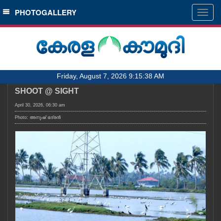
SECTIONS
PHOTOGALLERY
Togg
navig
HOME
LATEST
AUDIO
Friday, August 7, 2026 9:15:38 AM
NOTIFIED NEWS
SHOOT @ SIGHT
POLL
April 30, 2026, 06:30 am
KERALA
Photo: അനുഷ്‍ ഭദ്രൻ
LOCAL
OBITUARY
NEWS 360