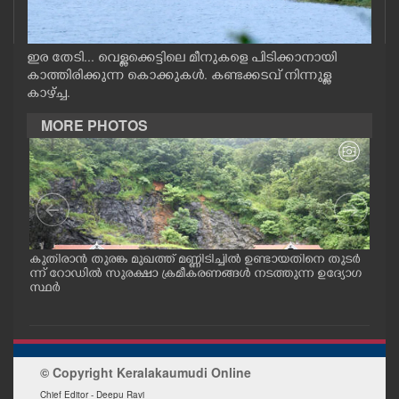
CASE DIARY
ഇര തേടി... വെള്ളക്കെട്ടിലെ മീനുകളെ പിടിക്കാനായി
CINEMA
കാത്തിരിക്കുന്ന കൊക്കുകൾ. കണ്ടക്കടവ് നിന്നുള്ള
കാഴ്ച്ച.
OPINION
MORE PHOTOS
PHOTOS
LIFESTYLE
ങൾ
കുതിരാൻ തുരങ്ക മുഖത്ത് മണ്ണിടിച്ചിൽ ഉണ്ടായതിനെ തുടർ
യാത
SPIRITUAL
ള്ള
ന്ന് റോഡിൽ സുരക്ഷാ ക്രമീകരണങ്ങൾ നടത്തുന്ന ഉദ്യോഗ
യനാ
സ്ഥർ
കടു
INFO+
© Copyright Keralakaumudi Online
ART
Chief Editor - Deepu Ravi