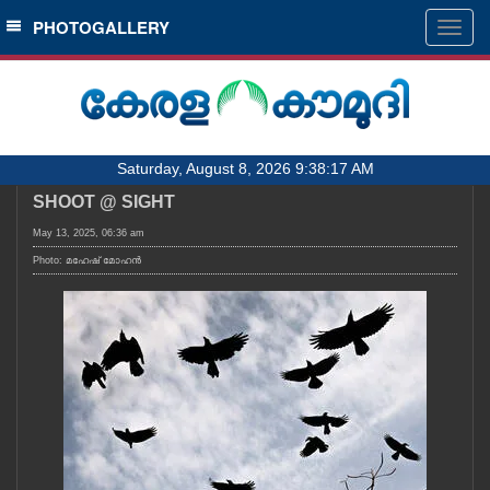
SECTIONS
PHOTOGALLERY
Togg
navig
HOME
LATEST
AUDIO
Saturday, August 8, 2026 9:38:17 AM
NOTIFIED NEWS
SHOOT @ SIGHT
POLL
May 13, 2025, 06:36 am
KERALA
Photo: മഹേഷ് മോഹൻ
LOCAL
OBITUARY
NEWS 360