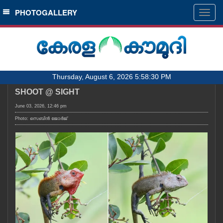
SECTIONS
PHOTOGALLERY
Togg
navig
HOME
LATEST
AUDIO
Thursday, August 6, 2026 5:58:30 PM
NOTIFIED NEWS
SHOOT @ SIGHT
POLL
June 03, 2026, 12:46 pm
KERALA
Photo: സെബിൻ ജോർജ്
LOCAL
OBITUARY
NEWS 360