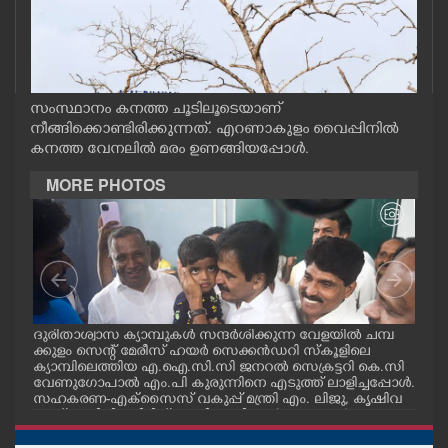
CASE DIARY
CINEMA
സംസ്ഥാനം കനത്ത ചൂടിലൂടെയാണ്
നീങ്ങിക്കൊണ്ടിരിക്കുന്നത്. എറണാകുളം വൈപ്പിനിൽ
OPINION
കനത്ത വേനലിൽ മരം ഉണങ്ങിയപ്പോൾ.
MORE PHOTOS
PHOTOS
LIFESTYLE
SPIRITUAL
മ്പ്
ദുരിതാശ്വാസ ക്യാമ്പുകൾ സന്ദർശിക്കുന്ന വേളയിൽ ചമ്പ
ദുര
്ട
ക്കുളം സെന്റ് മേരീസ് ഹയർ സെക്കൻഡറി സ്കൂളിലെ
ക്ക
INFO+
ക്യാമ്പിലെത്തിയ എ.ഐ.സി.സി ജനറൽ സെക്രട്ടറി കെ.സി
ക്യ
വേണുഗോപാൽ എം.പി കുരുന്നിനെ എടുത്ത് ലാളിച്ചപ്പോൾ.
മാധ
സഹകരണ-എക്സൈസ് വകുപ്പ് മന്ത്രി എം. ലിജു, കൃഷിവ
വേ
കുപ്പ് മന്ത്രി ടി. സിദ്ദിഖ്, റെജി ചെറിയാൻ എം. എൽ. എ എ
മന്ത
ART
ന്നിവർ സമീപം
ചെറ