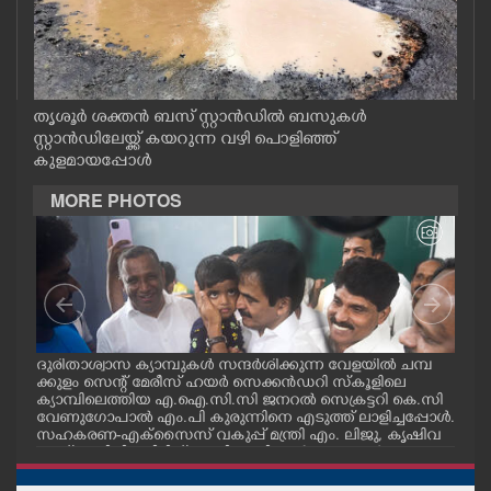
CASE DIARY
CINEMA
തൃശൂർ ശക്തൻ ബസ് സ്റ്റാൻഡിൽ ബസുകൾ
സ്റ്റാൻഡിലേയ്ക്ക് കയറുന്ന വഴി പൊളിഞ്ഞ്
OPINION
കുളമായപ്പോൾ
MORE PHOTOS
PHOTOS
LIFESTYLE
SPIRITUAL
മ്പ്
ദുരിതാശ്വാസ ക്യാമ്പുകൾ സന്ദർശിക്കുന്ന വേളയിൽ ചമ്പ
ദുര
്ട
ക്കുളം സെന്റ് മേരീസ് ഹയർ സെക്കൻഡറി സ്കൂളിലെ
ക്ക
ക്യാമ്പിലെത്തിയ എ.ഐ.സി.സി ജനറൽ സെക്രട്ടറി കെ.സി
ക്യ
INFO+
വേണുഗോപാൽ എം.പി കുരുന്നിനെ എടുത്ത് ലാളിച്ചപ്പോൾ.
മാധ
സഹകരണ-എക്സൈസ് വകുപ്പ് മന്ത്രി എം. ലിജു, കൃഷിവ
വേ
കുപ്പ് മന്ത്രി ടി. സിദ്ദിഖ്, റെജി ചെറിയാൻ എം. എൽ. എ എ
മന്ത
ART
ന്നിവർ സമീപം
ചെറ