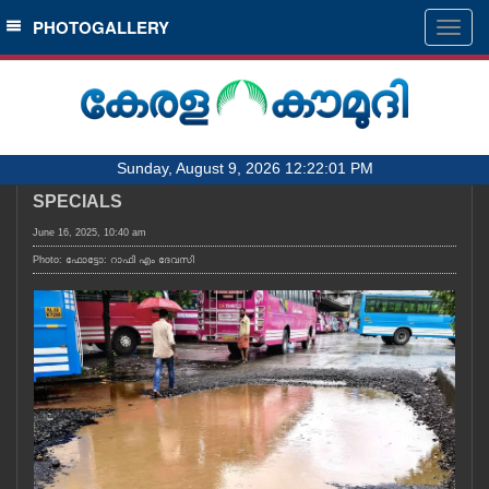
SECTIONS
PHOTOGALLERY
Togg
navig
HOME
LATEST
AUDIO
Sunday, August 9, 2026 12:22:01 PM
NOTIFIED NEWS
SPECIALS
POLL
June 16, 2025, 10:40 am
KERALA
Photo: ഫോട്ടോ: റാഫി എം ദേവസി
LOCAL
OBITUARY
NEWS 360