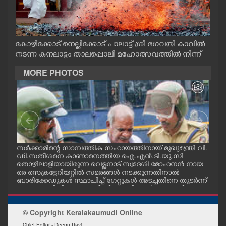
CASE DIARY
CINEMA
കോഴിക്കോട് നെല്ലിക്കോട് പാലാട്ട് ശ്രീ ഭഗവതി കാവിൽ
നടന്ന കനലാട്ടം താലപ്പൊലി മഹോത്സവത്തിൽ നിന്ന്
OPINION
MORE PHOTOS
PHOTOS
LIFESTYLE
സർക്കാരിന്റെ സാമ്പത്തിക സഹായത്തിനായ് മുഖ്യമന്ത്രി വി.
ഗോട്
SPIRITUAL
ഡി.സതീശനെ കാണാനെത്തിയ ഐ.എൻ.ടി.യു.സി
തിന
തൊഴിലാളിയായിരുന്ന വെള്ളനാട് സ്വദേശി മോഹനൻ നായ
വന്
.സി
രെ സെക്രട്ടേറിയറ്റിൽ സമരങ്ങൾ നടക്കുന്നതിനാൽ
ഓട്
നു
ബാരിക്കേഡുകൾ സ്ഥാപിച്ച് ഗേറ്റുകൾ അടച്ചതിനെ തുടർന്ന്
INFO+
മറ്റൊരു വഴിയിലൂടെ ഓഫീസിലെത്തിക്കാൻ സഹായിക്കുന്ന
പൊലീസ് ഉദ്യോഗസ്ഥർ. വാർദ്ധക്യ സഹജമായ അസുഖ
ത്തെ തുടർന്ന് കാഴ്ച്ചശക്തി കുറഞ്ഞതിനാലാണ് ഇദ്ദേഹ
© Copyright Keralakaumudi Online
ത്തിന് പൊലീസ് സഹായം വേണ്ടിവന്നത്
ART
Chief Editor - Deepu Ravi