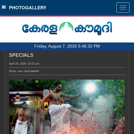
SECTIONS
PHOTOGALLERY
Togg
navig
HOME
LATEST
AUDIO
Friday, August 7, 2026 5:46:32 PM
NOTIFIED NEWS
SPECIALS
POLL
April 25, 2026, 01:52 pm
KERALA
Photo: കെ വിശ്വജിത്ത്
LOCAL
OBITUARY
NEWS 360