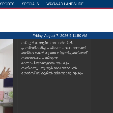
SPORTS
SPECIALS
WAYANAD LANDSLIDE
Friday, August 7, 2026 9:11:50 AM
സ്‌കൂൾ നോട്ടീസ് ബോർഡിൽ
പ്രസിദ്ധീകരിച്ച പരീക്ഷാ ഫലം നോക്കി
തൻ്റെ മകൾ ശ്രേയ വിജയിച്ചതറിഞ്ഞ്
സന്തോഷം പങ്കിടുന്ന
മാതാപിതാക്കളായ ശ്യം മും
സരിഗയും തൃശൂർ ഗവ.മോഡൽ
ഗേൾസ് സ്‌കൂളിൽ നിന്നൊരു ദൃശ്യം