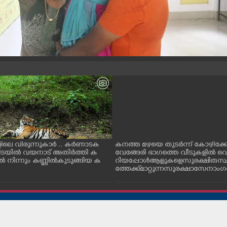
ിലെ വിരുന്നുകാർ .. കർണാടക
കനത്ത മഴയെ തുടർന്ന് കോഴിക്ക
കിടയിൽ വയനാട് അതിർത്തി ക
വേങ്ങേരി ഭാഗത്തെ വീടുകളിൽ വെ
 നിന്നും കണ്ണിൽകുടുങ്ങിയ ക
റിയപ്പോൾ ആളുകളെ സുരക്ഷിത സ
ത്തേക്ക് മാറ്റുന്ന സുരക്ഷാസേനാം