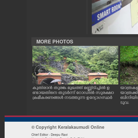
CASE DIARY
CINEMA
MORE PHOTOS
OPINION
PHOTOS
LIFESTYLE
ന വാഹനങ്ങളിൽ
കുതിരാൻ തുരങ്ക മുഖത്ത് മണ്ണിടിച്ചിൽ ഉ
യാത്രകള
 നാടോടി യുവതി.
ണ്ടായതിനെ തുടർന്ന് റോഡിൽ സുരക്ഷാ
യാത്രക്
SPIRITUAL
 കാഴ്ച
ക്രമീകരണങ്ങൾ നടത്തുന്ന ഉദ്യോഗസ്ഥർ
ബിനിയിൽ
ടുവ.
INFO+
© Copyright Keralakaumudi Online
ART
Chief Editor - Deepu Ravi