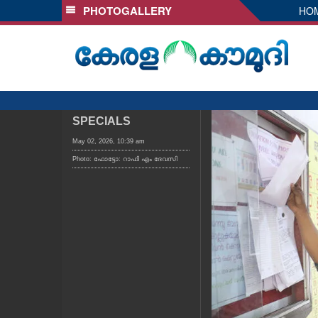
PHOTOGALLERY
HO
SECTIONS
HOME
LATEST
AUDIO
NOTIFIED NEWS
SPECIALS
POLL
May 02, 2026, 10:39 am
Photo: ഫോട്ടോ: റാഫി എം ദേവസി
KERALA
LOCAL
OBITUARY
NEWS 360