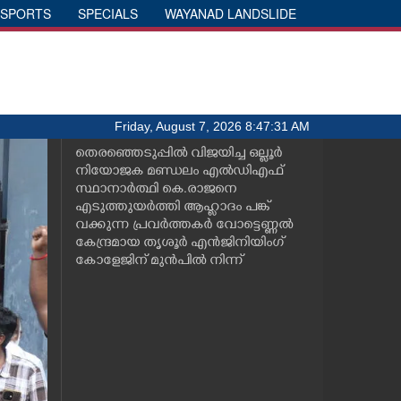
SPORTS
SPECIALS
WAYANAD LANDSLIDE
Friday, August 7, 2026 8:47:31 AM
തെരഞ്ഞെടുപ്പിൽ വിജയിച്ച ഒല്ലൂർ
നിയോജക മണ്ഡലം എൽഡിഎഫ്
സ്ഥാനാർത്ഥി കെ.രാജനെ
എടുത്തുയർത്തി ആഹ്ലാദം പങ്ക്
വക്കുന്ന പ്രവർത്തകർ വോട്ടെണ്ണൽ
കേന്ദ്രമായ തൃശൂർ എൻജിനിയിംഗ്
കോളേജിന് മുൻപിൽ നിന്ന്