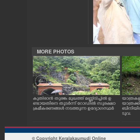
CASE DIARY
CINEMA
OPINION
MORE PHOTOS
PHOTOS
LIFESTYLE
SPIRITUAL
ന വാഹനങ്ങളിൽ
കുതിരാൻ തുരങ്ക മുഖത്ത് മണ്ണിടിച്ചിൽ ഉ
യാത്രകള
 നാടോടി യുവതി.
ണ്ടായതിനെ തുടർന്ന് റോഡിൽ സുരക്ഷാ
യാത്രക്
 കാഴ്ച
ക്രമീകരണങ്ങൾ നടത്തുന്ന ഉദ്യോഗസ്ഥർ
ബിനിയിൽ
ടുവ.
INFO+
ART
© Copyright Keralakaumudi Online