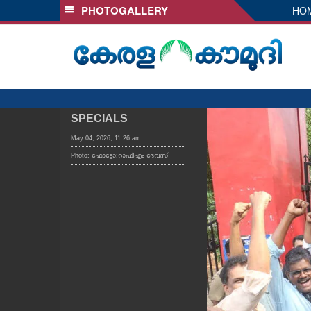
PHOTOGALLERY
HO
SECTIONS
HOME
LATEST
AUDIO
NOTIFIED NEWS
SPECIALS
POLL
May 04, 2026, 11:26 am
Photo: ഫോട്ടോ:റാഫിഎം ദേവസി
KERALA
LOCAL
OBITUARY
NEWS 360