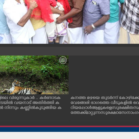
ിലെ വിരുന്നുകാർ .. കർണാടക
കനത്ത മഴയെ തുടർന്ന് കോഴിക്ക
കിടയിൽ വയനാട് അതിർത്തി ക
വേങ്ങേരി ഭാഗത്തെ വീടുകളിൽ വെ
 നിന്നും കണ്ണിൽകുടുങ്ങിയ ക
റിയപ്പോൾ ആളുകളെ സുരക്ഷിത സ
ത്തേക്ക് മാറ്റുന്ന സുരക്ഷാസേനാം