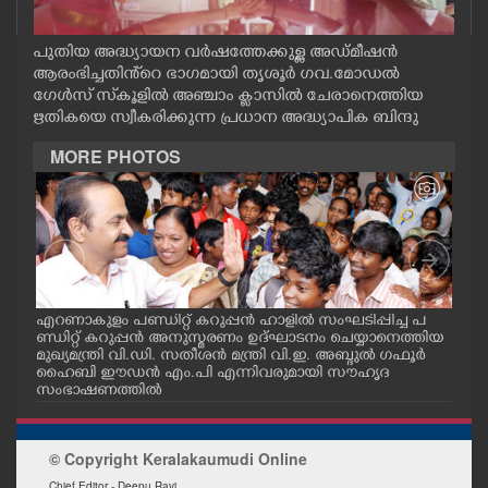
CASE DIARY
പുതിയ അദ്ധ്യായന വർഷത്തേക്കുള്ള അഡ്മീഷൻ
ആരംഭിച്ചതിൻ്റെ ഭാഗമായി തൃശൂർ ഗവ.മോഡൽ
CINEMA
ഗേൾസ് സ്‌കൂളിൽ അഞ്ചാം ക്ലാസിൽ ചേരാനെത്തിയ
ഋതികയെ സ്വീകരിക്കുന്ന പ്രധാന അദ്ധ്യാപിക ബിന്ദു
OPINION
MORE PHOTOS
PHOTOS
LIFESTYLE
എറണാകുളം പണ്ഡിറ്റ് കറുപ്പൻ ഹാളിൽ സംഘടിപ്പിച്ച പ
പട്
SPIRITUAL
ാസ
ണ്ഡിറ്റ് കറുപ്പൻ അനുസ്മരണം ഉദ്ഘാടനം ചെയ്യാനെത്തിയ
കോം
മുഖ്യമന്ത്രി വി.ഡി. സതീശൻ മന്ത്രി വി.ഇ. അബ്ദുൽ ഗഫൂർ
ദേശ
 ഭാഗ
ഹൈബി ഈഡൻ എം.പി എന്നിവരുമായി സൗഹൃദ
ത്തി
സംഭാഷണത്തിൽ
ളോടൊ
INFO+
സി 
© Copyright Keralakaumudi Online
ART
Chief Editor - Deepu Ravi