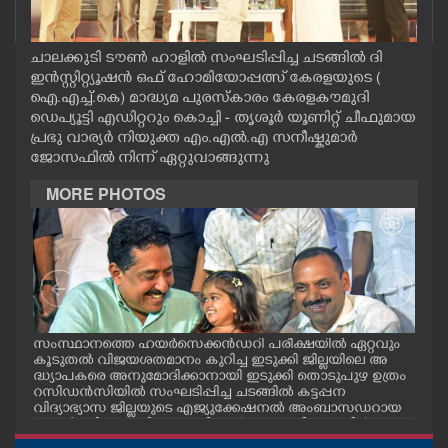
CASE DIARY
ചാലക്കുടി ടൗൺ ഹാളിൽ സംഘടിപ്പിച്ച ചടങ്ങിൽ ദി
CINEMA
ഇൻസ്റ്റിറ്റ്യൂഷൻ ഒഫ് ഹോമിയോപ്പത്സ് കേരളയുടെ (
ഐ.എച്ച്.കെ) മാദ്ധ്യമ പുരസ്കാരം കേരളകൗമുദി
ഡെപ്യൂട്ടി എഡിറ്ററും കൊച്ചി - തൃശൂർ യൂണിറ്റ് ചീഫുമായ
OPINION
പ്രഭു വാര്യർ നിയുക്ത എം.എൽ.എ സനീഷ്കുമാർ
ജോസഫിൽ നിന്ന് ഏറ്റുവാങ്ങുന്നു
MORE PHOTOS
PHOTOS
LIFESTYLE
SPIRITUAL
സംസ്ഥാനത്തെ ഹയർസെക്കൻഡറി പരീക്ഷയിൽ ഏറ്റവും
എറണ
കൂടുതൽ വിജയശതമാനം കുറിച്ച ഇടുക്കി ജില്ലയിലെ അ
പ്ള
INFO+
ദ്ധ്യാപകരെ അനുമോദിക്കാനായി ഇടുക്കി തൊടുപുഴ ഉത്രം
ദ്ഘാ
റസിഡൻസിയിൽ സംഘടിപ്പിച്ച ചടങ്ങിൽ കട്ടപ്പന
ഡി.
വിദ്യാഭ്യാസ ജില്ലയുടെ എജ്യുക്കേഷനൽ അംബാസഡറായ
ART
എസ്തർ മരിയ ടോമിയെ മന്ത്രി എൻ.ഷംസുദ്ദീനും ഡീൻ
കുര്യാക്കോസ് എം.പിയും അഭിനന്ദിച്ചപ്പോൾ. ശാരീരിക പ