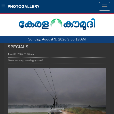
SECTIONS
PHOTOGALLERY
Togg
navig
HOME
LATEST
AUDIO
Sunday, August 9, 2026 9:55:19 AM
NOTIFIED NEWS
SPECIALS
POLL
June 06, 2026, 11:36 am
KERALA
Photo: ഫോട്ടോ:റാഫിഎംദേവസി
LOCAL
OBITUARY
NEWS 360