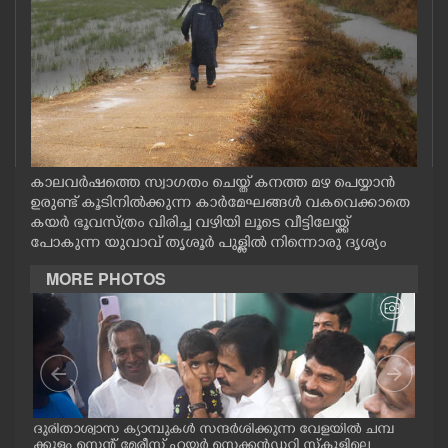
CASE DIARY
CINEMA
OPINION
കാലവർഷത്തെ സ്വാഗതം ചെയ്ത് കനത്ത മഴ പെയ്യാൻ
PHOTOS
ഉരുണ്ട് കൂടിനിൽക്കുന്ന കാർമേഘങ്ങൾ വകവെക്കാതെ
കയർ ഭൂവസ്ത്രം വിരിച്ച വഴിയി ലൂടെ വീട്ടിലേയ്ക്ക്
പോകുന്ന യുവാവ് തൃശൂർ പുള്ളിൽ നിന്നൊരു ദൃശ്യം
LIFESTYLE
MORE PHOTOS
SPIRITUAL
INFO+
ART
മ്പ്
ദുരിതാശ്വാസ ക്യാമ്പുകൾ സന്ദർശിക്കുന്ന വേളയിൽ ചമ്പ
ദുര
്ട
ക്കുളം സെന്റ് മേരീസ് ഹയർ സെക്കൻഡറി സ്കൂളിലെ
ക്ക