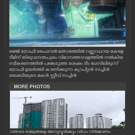
CASE DIARY
CINEMA
OPINION
രഞ്ജി ട്രോഫി ഫൈനൽ മത്സരത്തിൽ റണ്ണറപ്പായ കേരള
ടീമിന് തിരുവനന്തപുരം വിമാനത്താവളത്തിൽ നൽകിയ
PHOTOS
സ്വീകരണത്തിൽ പങ്കെടുത്ത ശേഷം ടീം ബസിലിരുന്ന്
ട്രോഫി ഉയർത്തി കാണിക്കുന്ന ക്യാപ്റ്റൻ സച്ചിൻ
LIFESTYLE
ബേബിയുടെ മകൻ സ്റ്റീവ് സച്ചിൻ
MORE PHOTOS
SPIRITUAL
INFO+
ART
.സി.
വിദേശ രാജ്യങ്ങളെ അനുസ്മരിക്കും വിധം നിർമ്മാണം
അമ്മ