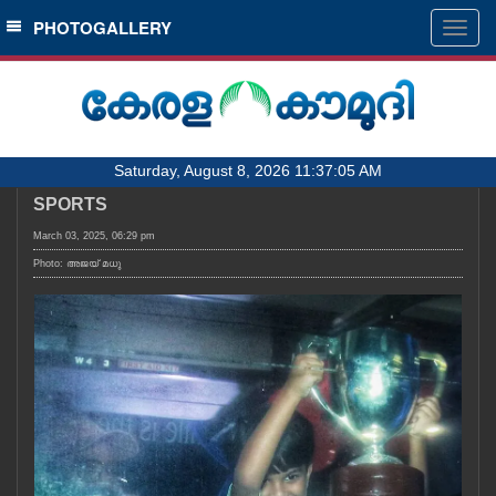
SECTIONS
PHOTOGALLERY
Togg
navig
HOME
LATEST
AUDIO
Saturday, August 8, 2026 11:37:05 AM
NOTIFIED NEWS
SPORTS
POLL
March 03, 2025, 06:29 pm
KERALA
Photo: അജയ് മധു
LOCAL
OBITUARY
NEWS 360