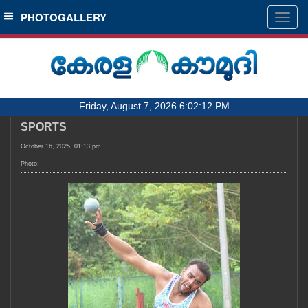
SECTIONS
PHOTOGALLERY
Togg
navig
HOME
LATEST
AUDIO
Friday, August 7, 2026 6:02:12 PM
NOTIFIED NEWS
SPORTS
POLL
October 16, 2025, 01:13 pm
KERALA
Photo:
LOCAL
OBITUARY
NEWS 360