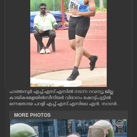
CASE DIARY
CINEMA
OPINION
PHOTOS
LIFESTYLE
ചാത്തനൂർ എച്ച്.എസ്.എസിൽ നടന്ന റവന്യൂ ജില്ല
SPIRITUAL
കായികമേളയിൽസീനിയർ വിഭാഗം ഷോട്ട്പുട്ടിൽ
ഒന്നമതായ പറളി എച്ച്.എസ്.എസിലെ എൻ. സാഗർ .
INFO+
MORE PHOTOS
ART