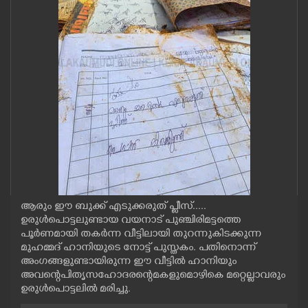
CASE DIARY
CINEMA
OPINION
PHOTOS
LIFESTYLE
ആരും ഈ ബുക്ക് എടുക്കരുത് പ്ലീസ്.....
SPIRITUAL
ഉരുൾപൊട്ടലുണ്ടായ വയനാട് പുഞ്ചിരിമട്ടത്തെ
പൂർണമായി തകർന്ന വീട്ടിലായി തുറന്നുകിടക്കുന്ന
മുഹമ്മദ് ഹാനിയുടെ നോട്ട് പുസ്തകം. പതിനൊന്ന്
INFO+
അംഗങ്ങളുണ്ടായിരുന്ന ഈ വീട്ടിൽ ഹാനിയും
അവന്റെ പിതൃസഹോദരന്റെ മകളുമൊഴികെ മറ്റെല്ലാവരും
ഉരുൾപൊട്ടലിൽ മരിച്ചു.
ART