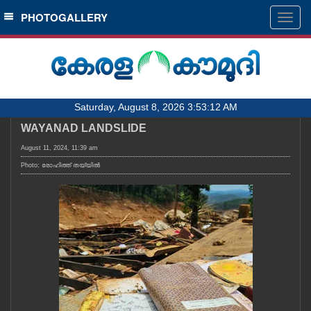
SECTIONS
PHOTOGALLERY
Togg
navig
HOME
LATEST
AUDIO
Saturday, August 8, 2026 3:53:12 AM
NOTIFIED NEWS
WAYANAD LANDSLIDE
POLL
August 11, 2024, 11:39 am
KERALA
Photo: രോഹിത്ത് തയ്യിൽ
LOCAL
OBITUARY
NEWS 360