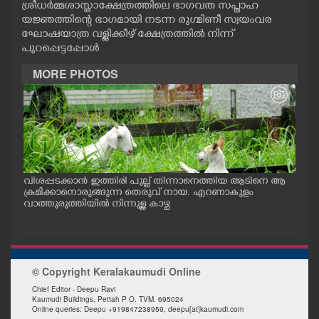
ശ്രീധർമ്മശാസ്താക്ഷേത്രത്തിലെ ഭാഗവത സപ്താഹ
CASE DIARY
യജ്ഞത്തിന്റെ ഭാഗമായി നടന്ന രുഗ്മിണീ സ്വയംവര
ഘോഷയാത്ര വള്ളിക്കീഴ് ക്ഷേത്രത്തിൽ നിന്ന്
പുറപ്പെട്ടപ്പോൾ
CINEMA
MORE PHOTOS
OPINION
PHOTOS
LIFESTYLE
വിശപ്പടക്കാൻ ഇത്തിരി പുല്ല് തിന്നാനെത്തിയ ആടിനെ ആ
മത്സ
പം
ക്രമിക്കാനൊരുങ്ങുന്ന തെരുവ് നായ. എറണാകുളം
റക്
ു.
വാത്തുരുത്തിയിൽ നിന്നുള്ള കാഴ്ച
റിൽ 
SPIRITUAL
INFO+
© Copyright Keralakaumudi Online
Chief Editor - Deepu Ravi
Kaumudi Buildings, Pettah P O. TVM. 695024
ART
Online queries: Deepu +919847238959, deepu[at]kaumudi.com