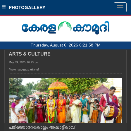
SECTIONS
PHOTOGALLERY
Togg
navig
HOME
LATEST
AUDIO
Thursday, August 6, 2026 6:21:58 PM
NOTIFIED NEWS
ARTS & CULTURE
POLL
May 09, 2025, 02:25 pm
KERALA
Photo: ജയമോഹൻതമ്പി
LOCAL
OBITUARY
NEWS 360
പടിഞ്ഞാറേകൊല്ലം ആലാട്ട്കാവ്