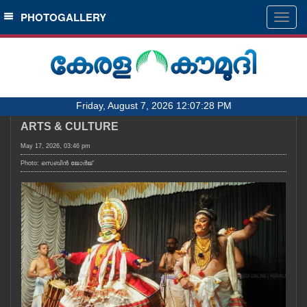
SECTIONS
PHOTOGALLERY
Togg
navig
HOME
LATEST
AUDIO
Friday, August 7, 2026 12:07:28 PM
NOTIFIED NEWS
ARTS & CULTURE
POLL
May 17, 2026, 03:46 pm
KERALA
Photo: സെബിൻ ജോർജ്
LOCAL
OBITUARY
NEWS 360