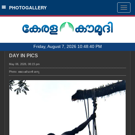
SECTIONS
PHOTOGALLERY
Togg
navig
HOME
LATEST
AUDIO
Friday, August 7, 2026 10:48:40 PM
NOTIFIED NEWS
DAY IN PICS
POLL
May 06, 2026, 06:15 pm
KERALA
Photo: ജോഷ്‌വാൻ മനു
LOCAL
OBITUARY
NEWS 360