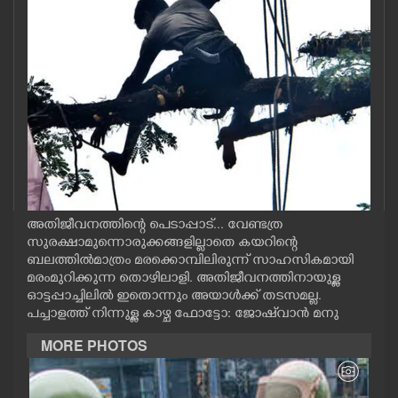
CASE DIARY
CINEMA
OPINION
PHOTOS
LIFESTYLE
അതിജീവനത്തിന്റെ പെടാപ്പാട്... വേണ്ടത്ര
സുരക്ഷാമുന്നൊരുക്കങ്ങളില്ലാതെ കയറിന്റെ
ബലത്തിൽമാത്രം മരക്കൊമ്പിലിരുന്ന് സാഹസികമായി
SPIRITUAL
മരംമുറിക്കുന്ന തൊഴിലാളി. അതിജീവനത്തിനായുള്ള
ഓട്ടപ്പാച്ചിലിൽ ഇതൊന്നും അയാൾക്ക് തടസമല്ല.
പച്ചാളത്ത് നിന്നുള്ള കാഴ്ച ഫോട്ടോ: ജോഷ്‌വാൻ മനു
INFO+
MORE PHOTOS
ART