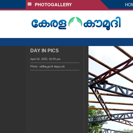
PHOTOGALLERY
HO
SECTIONS
HOME
LATEST
AUDIO
NOTIFIED NEWS
DAY IN PICS
POLL
April 24, 2025, 02:05 pm
Photo: ശ്രീകുമാർ ആലപ്ര
KERALA
LOCAL
OBITUARY
NEWS 360