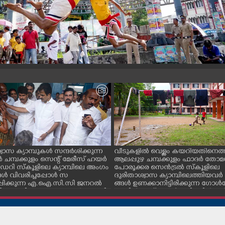
വാസ ക്യാമ്പുകൾ സന്ദർശിക്കുന്ന
വീടുകളിൽ വെള്ളം കയറിയതിനെത്ത
ചമ്പക്കുളം സെന്റ് മേരീസ് ഹയർ
ആലപ്പുഴ ചമ്പക്കുളം ഫാദർ തോമ
റി സ്കൂളിലെ ക്യാമ്പിലെ അംഗം
പോരൂക്കര സെൻട്രൽ സ്കൂളിലെ
ൾ വിവരിച്ചപ്പോൾ സ
ദുരിതാശ്വാസ ക്യാമ്പിലെത്തിയവർ 
്പിക്കുന്ന എ.ഐ.സി.സി ജനറൽ
ങ്ങൾ ഉണക്കാനിട്ടിരിക്കുന്ന ഗോൾപോ
്ടറി കെ.സി വേണുഗോപാൽ എം.പി.
മുന്നിൽ ഫുട്ബോൾ കളികളിൽ ഏ
എക്സൈസ് വകുപ്പ് മന്ത്രി എം.
പ്പെട്ടിരിക്കുന്ന കുട്ടികൾ
ിവകുപ്പ് മന്ത്രി ടി. സിദ്ദിഖ്, റെജി
ൻ എം. എൽ. എ എന്നിവർ സമീപം